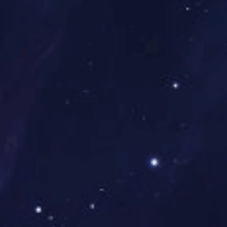
年来，恒成始终秉
品牌”，的发展理念。
100
+
产品种类
PRODUCT
产品中心