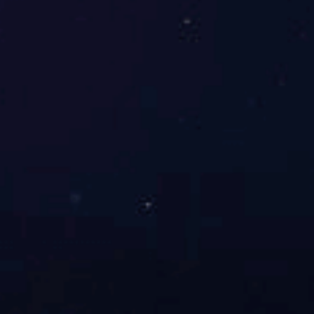
具有更好的使用性能。采用先进的三段式结构，三

查看更多
CASE
客户案例