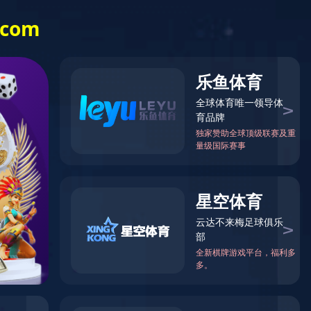
客户案例
资质荣誉
招贤纳士
开云网页版登
录入口-开云
CASE
HONOR
JOIN
CONTACT
（中国）