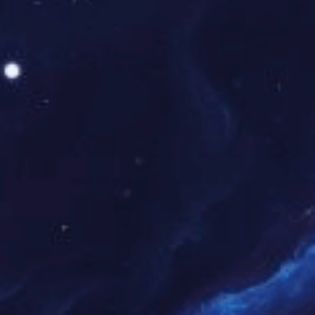
16/70-20