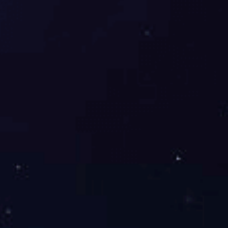
顶起的
车轮胎
面上，
消除工
，无需
完全替