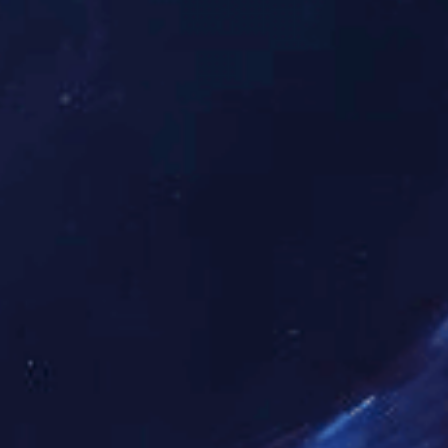
承“做优质产品，以客户为中心，树恒成企业
如今恒成已发展为......

查看更多