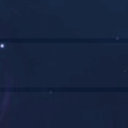
COMPANY
公司简介