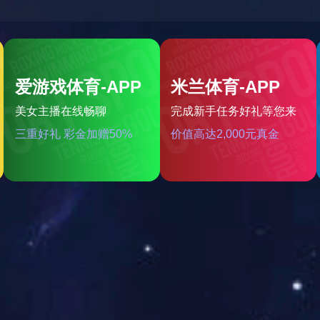
开云网页
国）
JIAOZUO HENGC
开云网页版登录入
地灵的太极圣地焦
着勤劳、勇敢、善
代末，创始人就潜
领。2003年，
登录入口-开云（