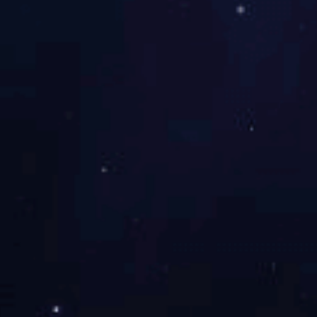
代充气轮胎。 结构设计，保证实心轮胎
MORE