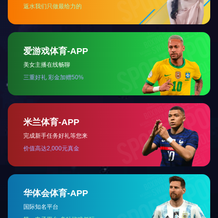
配。
聚氨酯实芯轮胎具有耐磨性能好、拉伸力强、承
载力大、生热低等特性，产品广泛应用于井下矿山、
港口码头等场景。
突出特点：承载能力大 耐磨耐刺扎 使用寿命长
使用场景：钢铁企业、矿山机械、港口码头、特
种车辆

电话：
0391-3991678