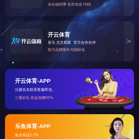
多种规格的实芯轮胎产品。公司还可根据客户的特殊
需求提供全面的解决方案，进行定制化生产，以提高
实芯轮胎的承载能力。
公司产品充气轮胎涵盖工业车辆系列、工程机械
车辆系列、矿用设备车辆系列在内的三大系列多种规
格。
实芯轮胎优越性与应用：
海绵实芯轮胎具有承载能力强、耐高温、耐磨耐
刺扎、使用寿命长、无须充气等特性，能够连续作
业、避免停机损失、大幅度提高生产效率等特点。因
而广泛应用于钢铁企业烧结设备的支撑传动、军工火
炮装配、港口码头运输车辆以及矿山等特殊车辆装