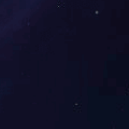
地址：焦作新区丰收路马庄段路南
电话：13569195652
邮箱：jzhcxj@163.com
注：
*
为必填项
*
*
*
*