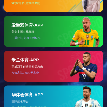
低等特性，产品广泛应用于井下矿山、港口码头等场景。
突出特点：承载能力大 耐磨耐刺扎 使用寿命长
使用场景：钢铁企业、矿山机械、港口码头、特种车辆
相关案例