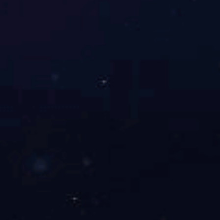
*
提交
上一篇：
13.00-24
下一篇：
10.00×20

电话：
0391-3991678