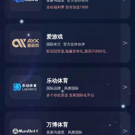
军用系列在内的五大系列多种规格的实芯轮胎产品。公司还可根据
客户的特殊需求提供全面的解决方案，进行定制化生产，以提高实




芯轮胎的承载能力。 公司产品充气轮胎涵盖工业车辆系列、工
质量保证
绿色环保
安全稳定
完善售后
程机械车辆系列、矿用设备车辆系列在内的三大系列多种规
格。 实芯轮胎优越性与应用： 海绵实芯轮胎具有承载能力
立即订购

咨询热线：
13569195652
产品详情
相关案例
在线订购
产品详情
公司产品实芯轮胎分为海绵实芯轮胎、聚氨酯实芯轮胎，涵盖