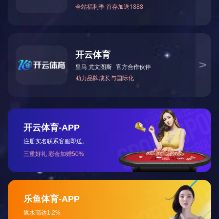
混料机专用系列、矿用系列、工程机械系列、特种车辆配套系列、
军用系列在内的五大系列多种规格的实芯轮胎产品。公司还可根据
客户的特殊需求提供全面的解决方案，进行定制化生产，以提高实
芯轮胎的承载能力。
公司产品充气轮胎涵盖工业车辆系列、工程机械车辆系列、矿
用设备车辆系列在内的三大系列多种规格。
实芯轮胎优越性与应用：
海绵实芯轮胎具有承载能力强、耐高温、耐磨耐刺扎、使用寿
命长、无须充气等特性，能够连续作业、避免停机损失、大幅度提
高生产效率等特点。因而广泛应用于钢铁企业烧结设备的支撑传
动、军工火炮装配、港口码头运输车辆以及矿山等特殊车辆装配。
聚氨酯实芯轮胎具有耐磨性能好、拉伸力强、承载力大、生热