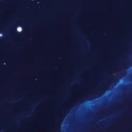
列、矿用设备车辆系列在内的三大系列多种规格。
用寿命长、无须充气等特性，能够连续作业、避免停机损失、大幅度提
特殊车辆装配。
、生热低等特性，产品广泛应用于井下矿山、港口码头等场景。
辆