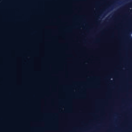
公司产品充气轮胎涵盖工业车辆系列、工程机械车辆系
实芯轮胎优越性与应用：
海绵实芯轮胎具有承载能力强、耐高温、耐磨耐刺扎、使
支撑传动、军工火炮装配、港口码头运输车辆以及矿山等
聚氨酯实芯轮胎具有耐磨性能好、拉伸力强、承载力大
突出特点：承载能力大 耐磨耐刺扎 使用寿命长
使用场景：钢铁企业、矿山机械、港口码头、特种车
相关案例