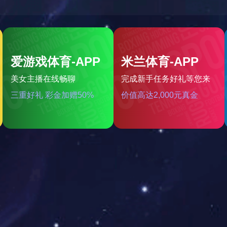
力
立即订购
涵盖混料机专用系列、矿用系列、工程机械系列、特种车辆配套系列、
化生产，以提高实芯轮胎的承载能力。