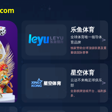
客户案例
资质荣誉
招贤纳士
开云网页版登
录入口-开云
CASE
HONOR
JOIN
CONTACT
中国）
善的产品和服务。
（中国）