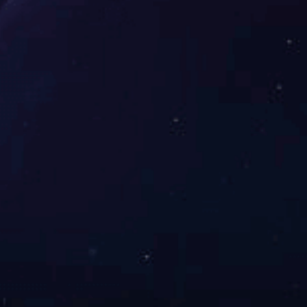
求，如原料的类型、容量、进
登录入口-开云（中国）的24
开云网页版登录入口
地址：焦作新区丰收路马庄段
电话：13569195652
邮箱：jzhcxj@163.com