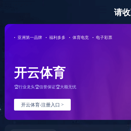
开云
秉持着坚持品质