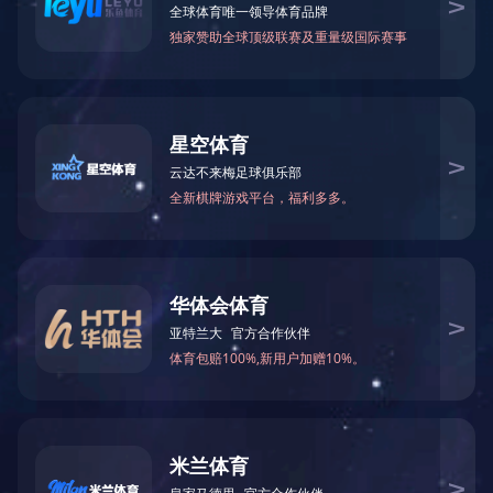
混料机海绵实芯轮胎
聚氨酯填充实芯轮胎
矿用充气轮胎
军工火炮实芯轮胎
开云网页版登录入口-开云（中国）
CONTACT US
联系人：
郭经理
固 话：
0391-3991678
手 机：
13569195652
传 真：
13839153995
邮 箱：
jzhcxj@163.com
地 址：